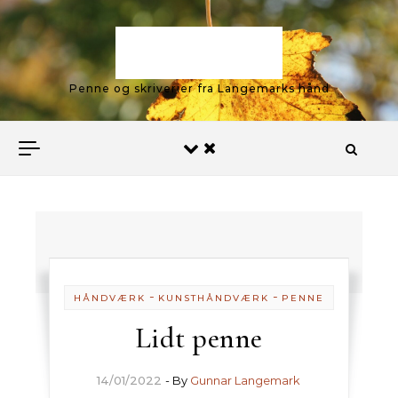
Skip to content
Langemark
Penne og skriverier fra Langemarks hånd
-
-
HÅNDVÆRK
KUNSTHÅNDVÆRK
PENNE
Lidt penne
14/01/2022
- By
Gunnar Langemark