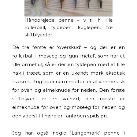
Hånddrejede penne – v til h: lille
rollerball, fyldepen, kuglepen, tre
stiftblyanter
De tre første er ‘overskud’ – og der er en
rollerball i moseeg og ‘gun metal’, som har et
lille ormehul, så er der en fyldepen med et lille
hak i træet, som er en ukendt mørk eksotisk
træsort. Kuglepennen i midten er af vimmerask
for oven og elmeknude for neden. Den første
stiftblyant er en valnød, den næste er
elmeknude for oven og moseeg for neden og
den yderst til højre er i anløben spidsløn.
Jeg har også nogle ‘Langemark’ penne i