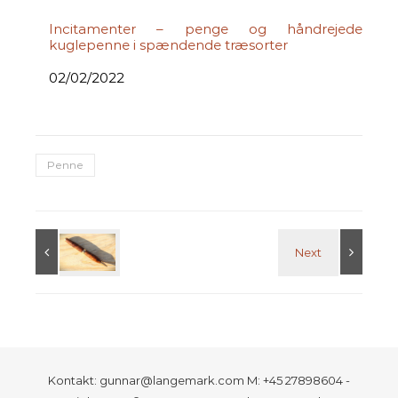
Incitamenter – penge og håndrejede
kuglepenne i spændende træsorter
Date
02/02/2022
Penne
Kontakt: gunnar@langemark.com M: +45 27898604 -