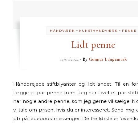
-
-
HÅNDVÆRK
KUNSTHÅNDVÆRK
PENNE
Lidt penne
14/01/2022
- By
Gunnar Langemark
Hånddrejede stiftblyanter og lidt andet. Til en forandring vil jeg
lægge et par penne frem. Jeg har lavet et par stift
har nogle andre penne, som jeg gerne vil sælge. N
vi tale om prisen, hvis du er interesseret. Send mig 
pb på facebook messenger. De tre første er ‘oversk