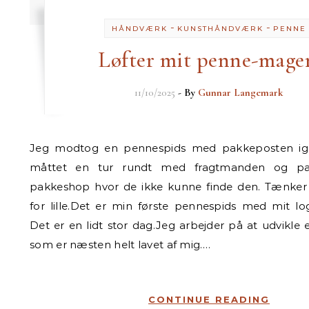
-
-
HÅNDVÆRK
KUNSTHÅNDVÆRK
PENNE
Løfter mit penne-mage
11/10/2025
- By
Gunnar Langemark
Jeg modtog en pennespids med pakkeposten igår. Den havde
måttet en tur rundt med fragtmanden og pa
pakkeshop hvor de ikke kunne finde den. Tænker
for lille.Det er min første pennespids med mit lo
Det er en lidt stor dag.Jeg arbejder på at udvikle 
som er næsten helt lavet af mig.…
CONTINUE READING