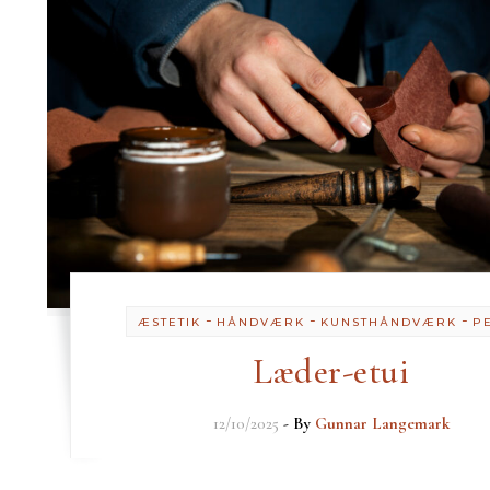
-
-
-
ÆSTETIK
HÅNDVÆRK
KUNSTHÅNDVÆRK
P
Læder-etui
12/10/2025
- By
Gunnar Langemark