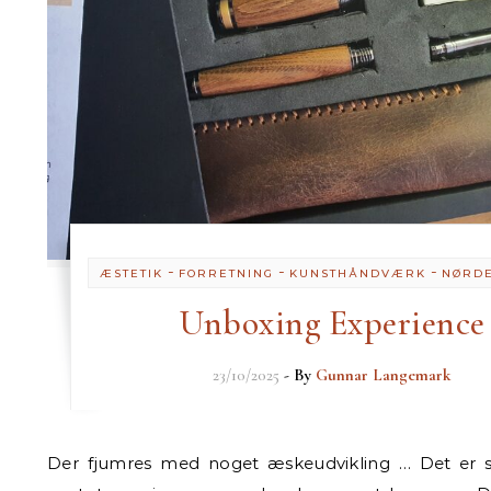
-
-
-
ÆSTETIK
FORRETNING
KUNSTHÅNDVÆRK
NØRDE
Unboxing Experience
23/10/2025
- By
Gunnar Langemark
Der fjumres med noget æskeudvikling … Det er stadig på tidlig