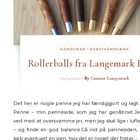
-
HÅNDVÆRK
KUNSTHÅNDVÆRK
Rollerballs fra Langemark
09/02/2022
- By
Gunnar Langemark
Det her er nogle penne jeg har færdiggjort og lagt på Langemark
Penne – min penneside, som jeg har genåbnet.Jeg 
ved med at oversvømme jer, men jeg skal lige i luf
– og finde en god balance.Gå ind på pennesiden, l
køb eventuelt en pen, hvis det er noget der frister.…