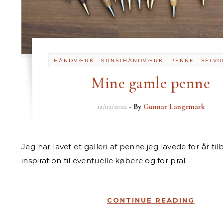
-
-
-
HÅNDVÆRK
KUNSTHÅNDVÆRK
PENNE
SELVO
Mine gamle penne
12/02/2022
- By
Gunnar Langemark
Jeg har lavet et galleri af penne jeg lavede for år tilbage. Det er for
inspiration til eventuelle købere og for pral.
CONTINUE READING