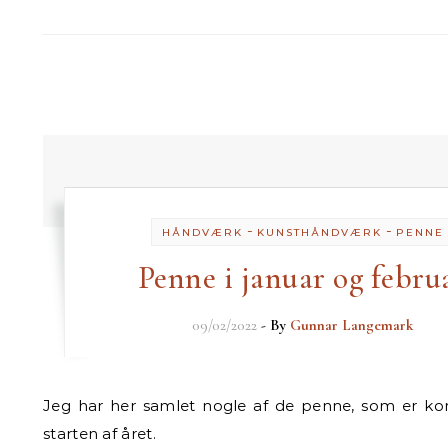
-
-
HÅNDVÆRK
KUNSTHÅNDVÆRK
PENNE
Penne i januar og febru
09/02/2022
- By
Gunnar Langemark
Jeg har her samlet nogle af de penne, som er kommet op her i
starten af året.