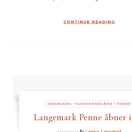
CONTINUE READING
-
-
HÅNDVÆRK
KUNSTHÅNDVÆRK
PENNE
Langemark Penne åbner 
04/02/2022
- By
Gunnar Langemark