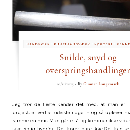
-
-
-
HÅNDVÆRK
KUNSTHÅNDVÆRK
NØRDERI
PENN
Snilde, snyd og
overspringshandlinge
10/11/2025
- By
Gunnar Langemark
Jeg tror de fleste kender det med, at man er i gang med et
projekt, er ved at udvikle noget – og så oplever m
ramme en mur. Man går i stå og kommer ikke vide
ikke rigtig hvorfor. Det kører bare ikke.Det kan se