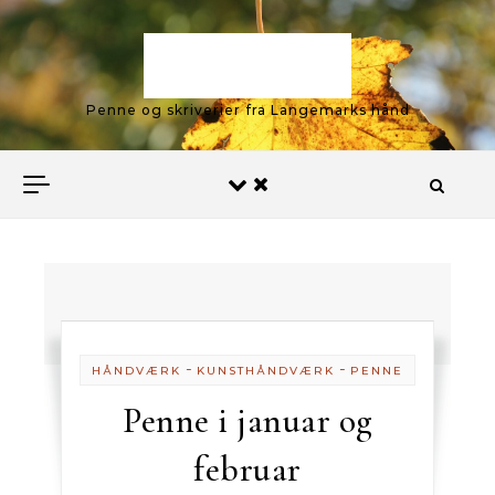
Skip to content
Langemark
Penne og skriverier fra Langemarks hånd
-
-
HÅNDVÆRK
KUNSTHÅNDVÆRK
PENNE
Penne i januar og
februar