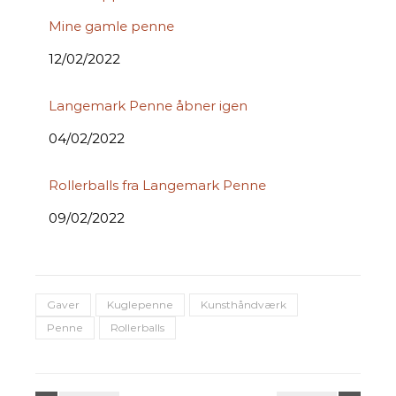
Mine gamle penne
Date
12/02/2022
Langemark Penne åbner igen
Date
04/02/2022
Rollerballs fra Langemark Penne
Date
09/02/2022
Gaver
Kuglepenne
Kunsthåndværk
Penne
Rollerballs