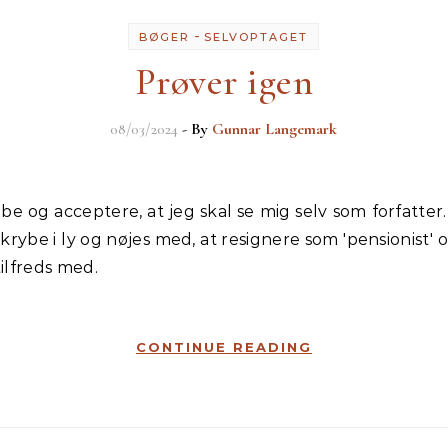
-
BØGER
SELVOPTAGET
Prøver igen
08/03/2024
- By
Gunnar Langemark
rybe i ly og nøjes med, at resignere som 'pensionist
ilfreds med.
CONTINUE READING