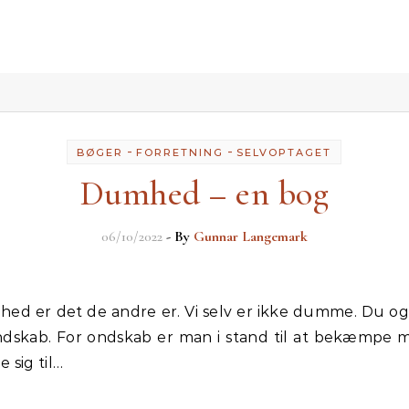
-
-
BØGER
FORRETNING
SELVOPTAGET
Dumhed – en bog
06/10/2022
- By
Gunnar Langemark
skab. For ondskab er man i stand til at bekæmpe m
 sig til…