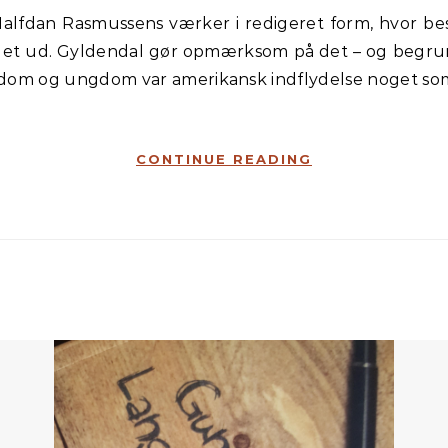
r pillet ud. Gyldendal gør opmærksom på det – og beg
arndom og ungdom var amerikansk indflydelse noget s
CONTINUE READING