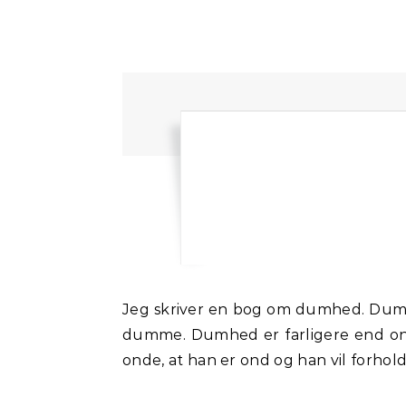
Jeg skriver en bog om dumhed. Dumhed er det de andre er. Vi selv er ikke dumme. Du og jeg er ikke dumme. Men de andre er
dumme. Dumhed er farligere end ond
onde, at han er ond og han vil forholde