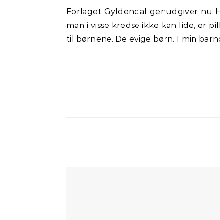
Forlaget Gyldendal genudgiver nu Halfdan Rasmussens værker i redigeret form, hvor bestemte digte med bestemte ord, som
man i visse kredse ikke kan lide, e
til børnene. De evige børn. I min b