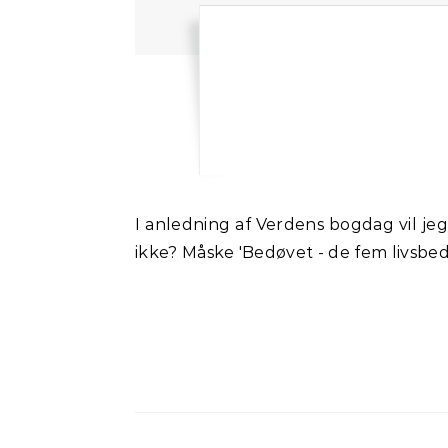
I anledning af Verdens bogdag vil jeg lige 'jinxe' mine kommende bøger: 'Håndbog i dårlige undskyldninger' og derefter ved jeg
ikke? Måske 'Bedøvet - de fem livsbe