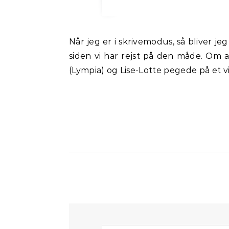
Når jeg er i skrivemodus, så bliver jeg ret ofte inspireret af de mindste ting. I sidste uge var Lise-Lotte og jeg i Nice. Det er længe
siden vi har rejst på den måde. Om a
(Lympia) og Lise-Lotte pegede på et 