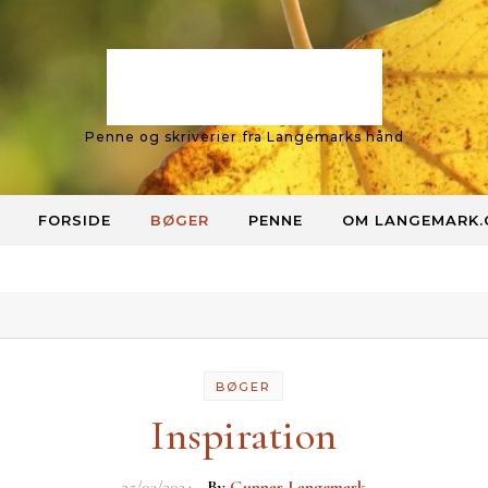
Langemark
Penne og skriverier fra Langemarks hånd
FORSIDE
BØGER
PENNE
OM LANGEMARK
BØGER
Inspiration
25/03/2024
- By
Gunnar Langemark