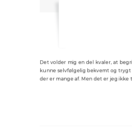
Det volder mig en del kvaler, at begribe og acceptere, at jeg skal se mig selv som forfatter. Det er svært. Det er prætentiøst. Jeg
kunne selvfølgelig bekvemt og trygt k
der er mange af. Men det er jeg ikke t