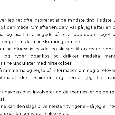
t på den måde. Om aftenen, da vi var på jagt efter en p
a) og Lise-Lotte pegede på et vindue oppe i taget på
stod meget smukt mod skumringshimlen.
er og pludselig havde jeg skitsen til en historie 
 og ryger cigarillos og drikker madeira me
er sine undulater med hirsekolber.
å rammerne og søgte på information om nogle relevant
rialet der inspirerer mig henter jeg fra mine
er i havnen blev involveret og de mennesker og de 
så.
rne kan den slags blive næsten tvingene – så jeg er nødt
lers går tankemylderet ikke væk.