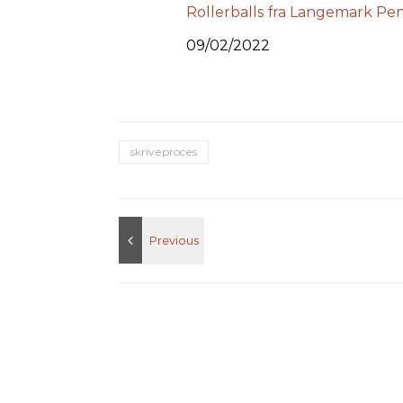
Rollerballs fra Langemark Pe
Date
09/02/2022
skriveproces