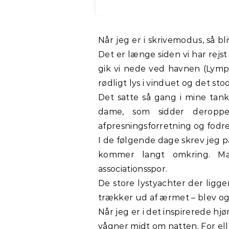
Når jeg er i skrivemodus, så bliver jeg ret ofte inspireret af de mindste ting. I sidste uge var Lise-Lotte og jeg i Nice.
Det er længe siden vi har rejs
gik vi nede ved havnen (Lympi
rødligt lys i vinduet og det 
Det satte så gang i mine tank
dame, som sidder deroppe
afpresningsforretning og fodr
I de følgende dage skrev jeg p
kommer langt omkring. Mate
associationsspor.
De store lystyachter der ligg
trækker ud af ærmet – blev og
Når jeg er i det inspirerede hjø
vågner midt om natten. For el