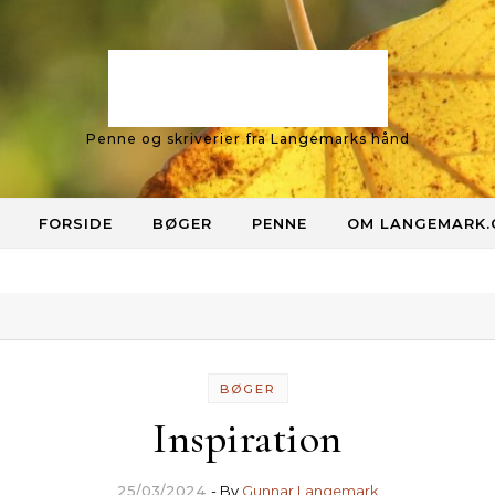
Langemark
Penne og skriverier fra Langemarks hånd
FORSIDE
BØGER
PENNE
OM LANGEMARK
BØGER
Inspiration
25/03/2024
- By
Gunnar Langemark