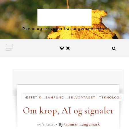
Skip to content
Langemark
Penne og skriverier fra Langemarks hånd
-
-
-
ÆSTETIK
SAMFUND
SELVOPTAGET
TEKNOLOGI
Om krop, AI og signaler
09/11/2025
- By
Gunnar Langemark