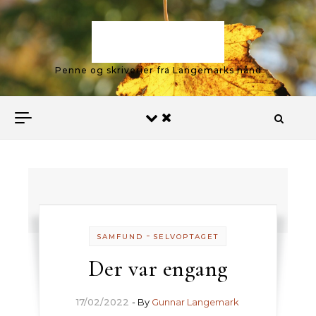
Skip to content
Langemark
Penne og skriverier fra Langemarks hånd
-
SAMFUND
SELVOPTAGET
Der var engang
17/02/2022
- By
Gunnar Langemark