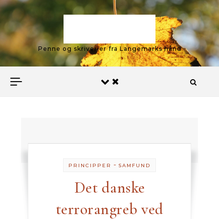
Skip to content
Langemark
Penne og skriverier fra Langemarks hånd
-
PRINCIPPER
SAMFUND
Det danske
terrorangreb ved