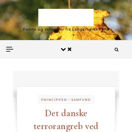
Skip to content
Langemark
Penne og skriverier fra Langemarks hånd
-
PRINCIPPER
SAMFUND
Det danske
terrorangreb ved