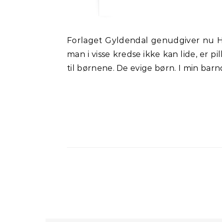
Forlaget Gyldendal genudgiver nu Halfdan Rasmussens værker i redigeret form, hvor bestemte digte med bestemte ord, som
man i visse kredse ikke kan lide, e
til børnene. De evige børn. I min b