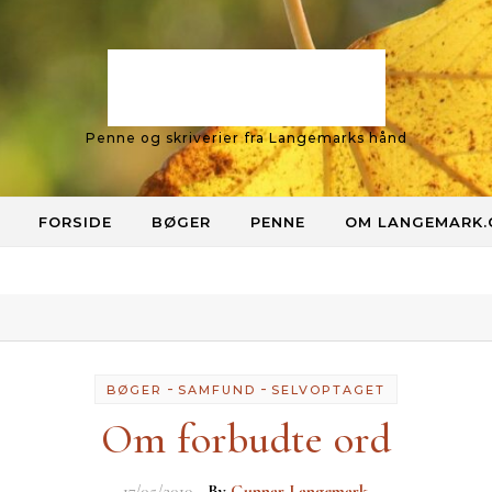
Langemark
Penne og skriverier fra Langemarks hånd
FORSIDE
BØGER
PENNE
OM LANGEMARK
-
-
BØGER
SAMFUND
SELVOPTAGET
Om forbudte ord
17/05/2019
- By
Gunnar Langemark