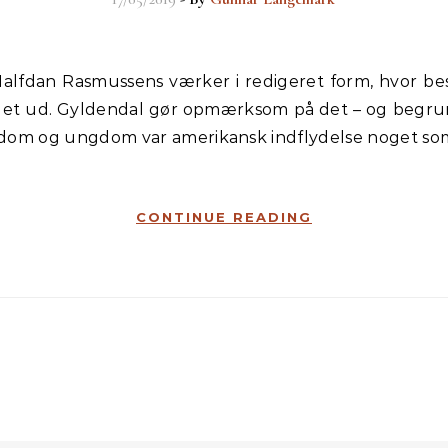
r pillet ud. Gyldendal gør opmærksom på det – og beg
arndom og ungdom var amerikansk indflydelse noget s
CONTINUE READING